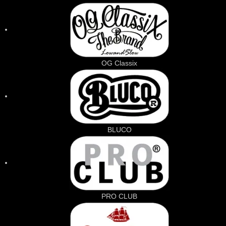
OG Classix
BLUCO
PRO CLUB