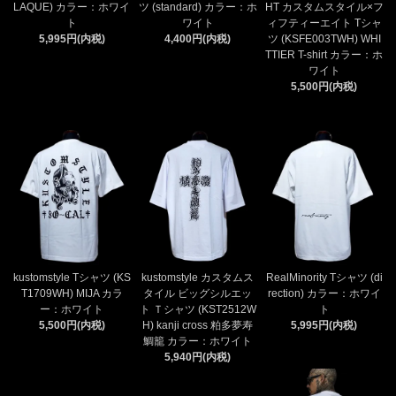
LAQUE) カラー：ホワイ
ツ (standard) カラー：ホ
HT カスタムスタイル×フ
ト
ワイト
ィフティーエイト Tシャ
5,995円(内税)
4,400円(内税)
ツ (KSFE003TWH) WHI
TTIER T-shirt カラー：ホ
ワイト
5,500円(内税)
kustomstyle Tシャツ (KS
kustomstyle カスタムス
RealMinority Tシャツ (di
T1709WH) MIJA カラ
タイル ビッグシルエッ
rection) カラー：ホワイ
ー：ホワイト
ト Ｔシャツ (KST2512W
ト
5,500円(内税)
H) kanji cross 粕多夢寿
5,995円(内税)
鯛籠 カラー：ホワイト
5,940円(内税)