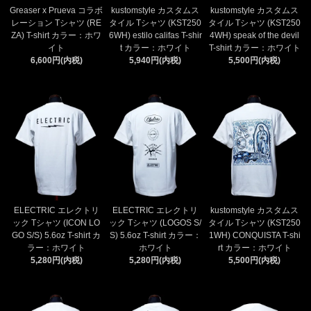
Greaser x Prueva コラボ
kustomstyle カスタムス
kustomstyle カスタムス
レーション Tシャツ (RE
タイル Tシャツ (KST250
タイル Tシャツ (KST250
ZA) T-shirt カラー：ホワ
6WH) estilo califas T-shir
4WH) speak of the devil
イト
t カラー：ホワイト
T-shirt カラー：ホワイト
6,600円(内税)
5,940円(内税)
5,500円(内税)
ELECTRIC エレクトリ
ELECTRIC エレクトリ
kustomstyle カスタムス
ック Tシャツ (ICON LO
ック Tシャツ (LOGOS S/
タイル Tシャツ (KST250
GO S/S) 5.6oz T-shirt カ
S) 5.6oz T-shirt カラー：
1WH) CONQUISTA T-shi
ラー：ホワイト
ホワイト
rt カラー：ホワイト
5,280円(内税)
5,280円(内税)
5,500円(内税)