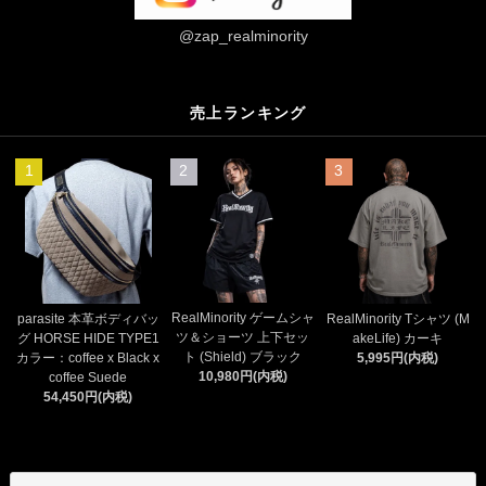
@zap_realminority
売上ランキング
1
2
3
RealMinority ゲームシャ
parasite 本革ボディバッ
RealMinority Tシャツ (M
ツ＆ショーツ 上下セッ
グ HORSE HIDE TYPE1
akeLife) カーキ
ト (Shield) ブラック
カラー：coffee x Black x
5,995円(内税)
10,980円(内税)
coffee Suede
54,450円(内税)