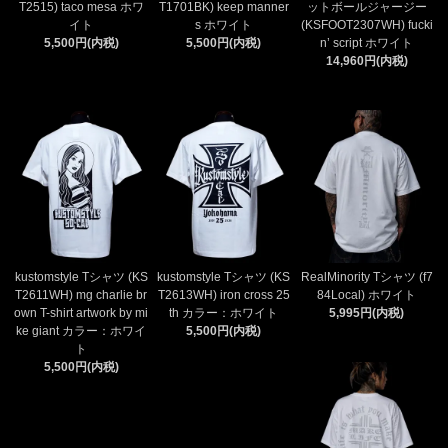
T2515) taco mesa ホワ
T1701BK) keep manner
ットボールジャージー
イト
s ホワイト
(KSFOOT2307WH) fucki
5,500円(内税)
5,500円(内税)
n’ script ホワイト
14,960円(内税)
kustomstyle Tシャツ (KS
kustomstyle Tシャツ (KS
RealMinority Tシャツ (f7
T2611WH) mg charlie br
T2613WH) iron cross 25
84Local) ホワイト
own T-shirt artwork by mi
th カラー：ホワイト
5,995円(内税)
ke giant カラー：ホワイ
5,500円(内税)
ト
5,500円(内税)