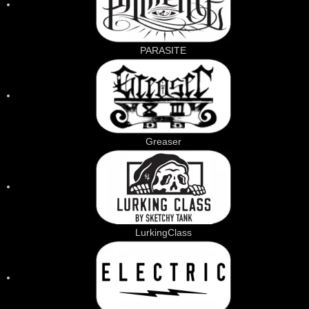
PARASITE
Greaser
LurkingClass