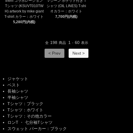
them コラボレーション
マシーン ポケット付き T
Tシャツ (KSUVT010TW
シャツ (OIL LINES) T-shi
H) artwork by mike giant
rt カラー：ホワイト
T-shirt カラー：ホワイト
7,700円(内税)
5,280円(内税)
198
1
60
全
商品
-
表示
< Prev
Next >
ジャケット
ベスト
長袖シャツ
半袖シャツ
Tシャツ：ブラック
Tシャツ：ホワイト
Tシャツ：その他カラー
ロンT ・ 七分袖Tシャツ
スウェット パーカー：ブラック