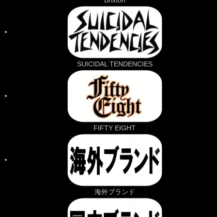
Brixton
SUICIDAL TENDENCIES
FIFTY EIGHT
海外ブランド