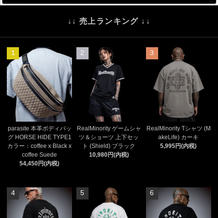
07/22
kustomstyle ナイロン ボードショートパンツ
07/22
Cookman ショートパンツ
↓↓ 売上ランキング ↓↓
07/17
Greaser サングラス サーモントタイプ (TRUE) カラー：ブ
ラック 19,800円(内税)入荷
07/16
Cookman ストレッチ イージーパンツ (Light Black) ブラッ
1
2
3
ク 8,140円(内税)入荷
parasite 本革ボディバッ
RealMinority ゲームシャ
RealMinority Tシャツ (M
グ HORSE HIDE TYPE1
ツ＆ショーツ 上下セッ
akeLife) カーキ
カラー：coffee x Black x
ト (Shield) ブラック
5,995円(内税)
coffee Suede
10,980円(内税)
54,450円(内税)
4
5
6