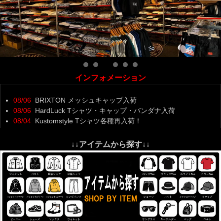
インフォメーション
08/06
BRIXTON メッシュキャップ入荷
08/06
HardLuck Tシャツ・キャップ・バンダナ入荷
08/04
Kustomstyle Tシャツ各種再入荷！
08/03
Kustomstyle ソックス各種 再入荷！
07/29
熊本地震の影響により、九州全域でお荷物のお届けに遅延
↓↓アイテムから探す↓↓
が発生しております。ご理解の程お願い致します。
07/29
Cookman ショートパンツ 再入荷！
07/27
kustomstyle エアフレッシュナー 入荷
07/27
Kustomstyle 各種Tシャツ 入荷！
07/25
parasite Steerhide Type1・2入荷
07/24
ロザリオ・キーフック各種入荷
07/24
RealMinority 新作Tシャツ 4種入荷！