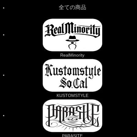
全ての商品
RealMinority
KUSTOMSTYLE
PARASITE