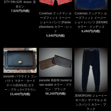
ETY PIN 02R -brass- 安
全ピン
7,920円(内税)
Cookman クックマン ル
Cookman クックマン ル
ーズフィット イージー
ーズフィット イージー
ショートパンツ (Paisle
ショートパンツ (DENIM)
y)bandana カラー：レッ
カラー：インディゴ
ド
6,490円(内税)
5,940円(内税)
parasite パラサイト コン
parasite 長財布 basket p
パクト マネー・カード
lain wallet カラー：ブラ
ケース(EAGLE) カラ
ウン・ブラック
ー：ブラック×ブラウン
56,100円(内税)
15,400円(内税)
JEMORGAN ジェーイー
モーガン サーマル レギ
ンスパンツ カラー：ブ
ラック