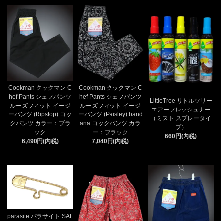
Cookman クックマン C
Cookman クックマン C
hef Pants シェフパンツ
hef Pants シェフパンツ
LittleTree リトルツリー
ルーズフィット イージ
ルーズフィット イージ
エアーフレッシュナー
ーパンツ (Ripstop) コッ
ーパンツ (Paisley) band
（ミスト スプレータイ
クパンツ カラー：ブラ
ana コックパンツ カラ
プ）
ック
ー：ブラック
660円(内税)
6,490円(内税)
7,040円(内税)
parasite パラサイト SAF