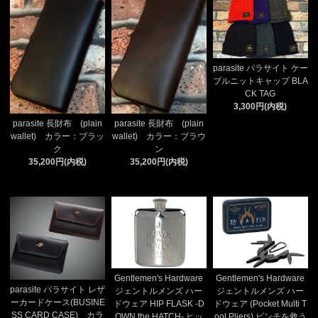
parasite パラサイト ケー
ブルニットキャップ BLA
CK TAG
3,300円(内税)
parasite 長財布 (plain
parasite 長財布 (plain
wallet) カラー：ブラッ
wallet) カラー：ブラウ
ク
ン
35,200円(内税)
35,200円(内税)
Gentlemen's Hardware
Gentlemen's Hardware
parasite パラサイト レザ
ジェントルメンズ ハー
ジェントルメンズ ハー
ーカードケース(BUSINE
ドウェア HIP FLASK -D
ドウェア (Pocket Multi T
SS CARD CASE) カラ
OWN the HATCH- ヒッ
ool Pliers) ピンチを救う