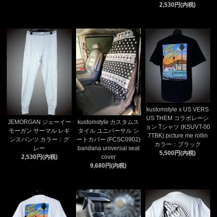
2,530円(内税)
kustomstyle x US VERS
US THEM コラボレーシ
JEMORGAN ジェーイー
kustomstyle カスタムス
ョン Tシャツ (KSUVT-00
モーガン サーマル レギ
タイル ユニバーサル シ
7TBK) picture me rollin
ンスパンツ カラー：グ
ートカバー (FCSC0902)
カラー：ブラック
レー
bandana universal seat
5,500円(内税)
2,530円(内税)
cover
9,680円(内税)