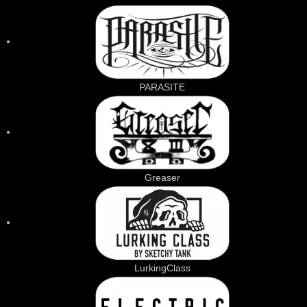
PARASITE
Greaser
LurkingClass