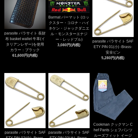
Barmat バーマット (ロッ
クスター・コロナ・ハイ
ネケン・ジャックダニエ
parasite パラサイト 長財
ル・モンスターエナジ
布 basket wallet 牛革(イ
ー・レッドブル)
parasite パラサイト SAF
タリアンレザー)を使用
3,080円(内税)
ETY PIN 01(小) -Brass-
カラー：ブラック
安全ピン
61,600円(内税)
5,280円(内税)
Cookman クックマン C
hef Pants シェフパンツ
parasite パラサイト SAF
parasite パラサイト SAF
ルーズフィット イージ
ETY PIN 02(中) -Brass-
ETY PIN 03(大) -Brass-