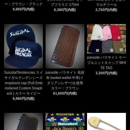
ー：ブラウン・ブラック
プフラスク 175ml
マルチツール
9,900円(内税)
6,380円(内税)
2,750円(内税)
parasite パラサイト ケー
ブルニットキャップ WHI
TE TAG
SuicidalTendencies スイ
parasite パラサイト 長財
3,300円(内税)
サイダルテンデンシーズ
布 basket wallet 牛革(イ
snapback cap (Full Emb
タリアンレザー)を使用
roidered Custom Snapb
カラー：ブラウン
ack ) カラー:ネイビー
61,600円(内税)
6,980円(内税)