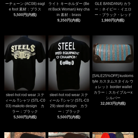
ーチェーン (AC08) eagl
ライト キーホルダー (Be
GLE BANDANA) カラ
e foot 素材：ブラス
nt Back Woman) key cha
ー：ネイビー・イエロ
5,500円(内税)
in 素材：brass
ー・ブラック・レッド
9,350円(内税)
1,980円(内税)
[SALE25%OFF] kustoms
tyle カスタムスタイル ウ
ォレット border wallet
カラー：スカイブルーx
steel-hot rod wear ステ
steel-hot rod wear ステ
シルバー
ィール Tシャツ (STL-C0
ィール Tシャツ (STL-C0
32,083円(内税)
03) makoto design カ
29) steel design カラ
ラー：ブラック
ー：ブラック
5,500円(内税)
5,500円(内税)