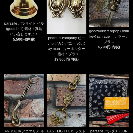
parasite パラサイト ベル
(good bell) 素材：真鍮
goodworth x repop (skull
いい音しますよ！
key) schlage カラー：
peanuts company ピー
5,500円(内税)
ブラス
ナッツカンパニー you p
4,290円(内税)
ay man キーホルダー
素材：ブラス
19,800円(内税)
ANIMALIA アニマリア キ
LAST LIGHT C/S ラスト
parasite バンダナ (JUN