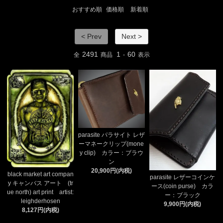
おすすめ順
価格順
新着順
< Prev
Next >
2491
1
60
全
商品
-
表示
parasite パラサイト レザ
ーマネークリップ(mone
y clip) カラー：ブラウ
ン
20,900円(内税)
black market art compan
parasite レザーコインケ
y キャンバス アート (tr
ース(coin purse) カラ
ue north) art print artist:
ー：ブラック
leighderhosen
9,900円(内税)
8,127円(内税)