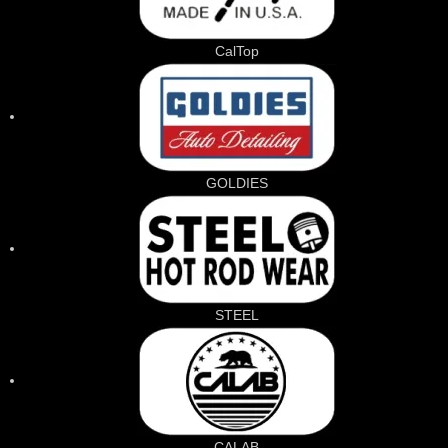
CalTop
GOLDIES
STEEL
CALAB