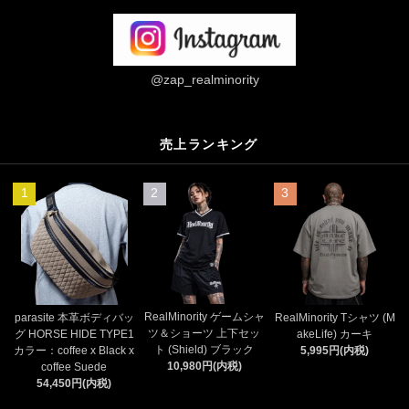
@zap_realminority
売上ランキング
1
2
3
RealMinority ゲームシャ
parasite 本革ボディバッ
RealMinority Tシャツ (M
ツ＆ショーツ 上下セッ
グ HORSE HIDE TYPE1
akeLife) カーキ
ト (Shield) ブラック
カラー：coffee x Black x
5,995円(内税)
10,980円(内税)
coffee Suede
54,450円(内税)