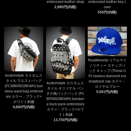
embossed leather strap
embossed leather key c
2,980円(内税)
over
550円(内税)
RealMinority リアルマイ
ノリティー スナップバ
ック キャップ (Throw U
kustomstyle カスタムス
P) newera diamond era
タイル ウエストバッグ
snapback cap カラー：
kustomstyle カスタムス
(FCWB0902BKWH) ban
ロイヤルブルー
タイル オリジナル バン
dana waist bag embroid
5,581円(内税)
ダナ柄バックパック (FC
ary カラー：ブラック×
BP0902BKWH) bandan
ホワイト刺繍
a back pack embroidary
9,680円(内税)
カラー：ブラック×ホワ
イト刺繍
13,750円(内税)