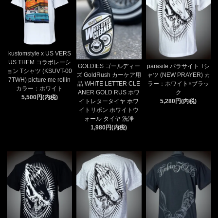
kustomstyle x US VERS
US THEM コラボレーシ
GOLDIES ゴールディー
parasite パラサイト Tシ
ョン Tシャツ (KSUVT-00
ズ GoldRush カーケア用
ャツ (NEW PRAYER) カ
7TWH) picture me rollin
品 WHITE LETTER CLE
ラー：ホワイト×ブラッ
カラー：ホワイト
ANER GOLD RUS ホワ
ク
5,500円(内税)
イトレタータイヤ ホワ
5,280円(内税)
イトリボン ホワイトウ
ォール タイヤ 洗浄
1,980円(内税)