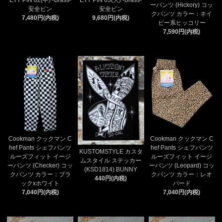
ーパンツ (Hickory) コッ
安全ピン
安全ピン
クパンツ カラー：ネイ
7,480円(内税)
9,680円(内税)
ビー系ヒッコリー
7,590円(内税)
Cookman クックマン C
Cookman クックマン C
hef Pants シェフパンツ
hef Pants シェフパンツ
KUSTOMSTYLE カスタ
ルーズフィット イージ
ルーズフィット イージ
ムスタイル ステッカー
ーパンツ (Checker) コッ
ーパンツ (Leopard) コッ
(KSD1814) BUNNY
クパンツ カラー：ブラ
クパンツ カラー：レオ
440円(内税)
ックxホワイト
パード
7,040円(内税)
7,040円(内税)