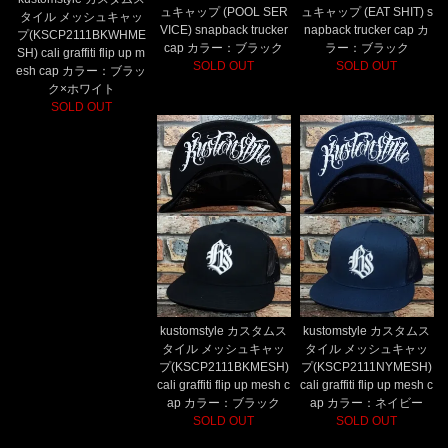
ュキャップ (POOL SER
ュキャップ (EAT SHIT) s
タイル メッシュキャッ
VICE) snapback trucker
napback trucker cap カ
プ(KSCP2111BKWHME
cap カラー：ブラック
ラー：ブラック
SH) cali graffiti flip up m
SOLD OUT
SOLD OUT
esh cap カラー：ブラッ
ク×ホワイト
SOLD OUT
kustomstyle カスタムス
kustomstyle カスタムス
タイル メッシュキャッ
タイル メッシュキャッ
プ(KSCP2111BKMESH)
プ(KSCP2111NYMESH)
cali graffiti flip up mesh c
cali graffiti flip up mesh c
ap カラー：ブラック
ap カラー：ネイビー
SOLD OUT
SOLD OUT