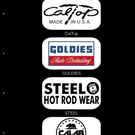
CalTop
GOLDIES
STEEL