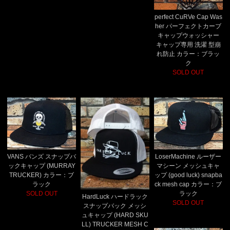
perfect CuRVe Cap Was
her パーフェクトカーブ
キャップウォッシャー
キャップ専用 洗濯 型崩
れ防止 カラー：ブラッ
ク
SOLD OUT
VANS バンズ スナップバ
LoserMachine ルーザー
ックキャップ (MURRAY
マシーン メッシュキャ
TRUCKER) カラー：ブ
ップ (good luck) snapba
ラック
ck mesh cap カラー：ブ
SOLD OUT
ラック
HardLuck ハードラック
SOLD OUT
スナップバック メッシ
ュキャップ (HARD SKU
LL) TRUCKER MESH C