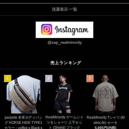
洗濯表示 一覧
@zap_realminority
売上ランキング
1
2
3
RealMinority ゲームシャ
parasite 本革ボディバッ
RealMinority Tシャツ (M
ツ＆ショーツ 上下セッ
グ HORSE HIDE TYPE1
akeLife) カーキ
ト (Shield) ブラック
カラー：coffee x Black x
5,995円(内税)