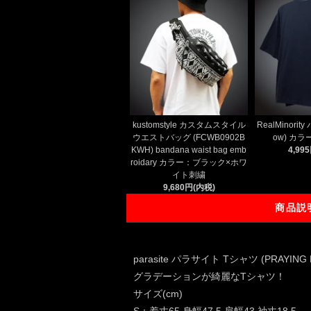
kustomstyle カスタムスタイル
RealMinorit
ウエストバッグ (FCWB0902B
ow) カ
KWH) bandana waist bag emb
4,99
roidary カラー：ブラック×ホワ
イト刺繍
9,680円(内税)
商品説
parasite パラサイト Tシャツ (PRAYI
グラデーションが綺麗なTシャツ！
サイズ(cm)
S：着丈65 身幅47.5 肩幅43 袖丈18.5