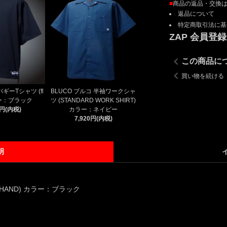
■
商品の返品・交換
返品について
特定商取引法に基
ZAP 会員登
この商品に
買い物を続ける
y バギーTシャツ (fl
BLUCO ブルコ 半袖ワークシャ
ラー：ブラック
ツ (STANDARD WORK SHIRT)
5円(内税)
カラー：ネイビー
7,920円(内税)
明
NG HAND) カラー：ブラック