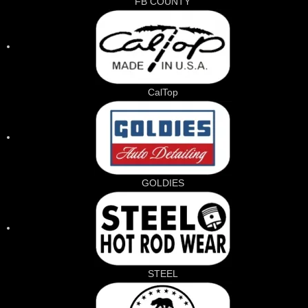
FB COUNTY
CalTop
GOLDIES
STEEL