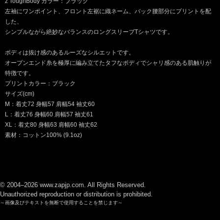
z ToughBody カラー：ブラック
左袖にワンポイント、フロント左裾に織ネーム、バック腰部分にプリントを配
した、
シンプルながら絶妙なバランスのロングスリーブTシャツです。
ボディは抜け感のあるルーズなシルエットです。
オープンエンド糸を極厚に編み立てたタフなボディでシャリ感のある肌触りが
特徴です。
プリントカラー：ブラック
サイズ(cm)
M：着丈72 身幅57 肩幅54 袖丈60
L：着丈76 身幅60 肩幅57 袖丈61
XL：着丈80 身幅63 肩幅60 袖丈62
素材：コットン100% (9.1oz)
© 2004–2026 www.zapjp.com. All Rights Reserved.
Unauthorized reproduction or distribution is prohibited.
～画像及びテキストを無断で使用することを禁じます～