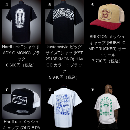
4
5
6
BRIXTON メッシュ
キャップ (HUBAL C
HardLuck Tシャツ (L
kustomstyle ビッグ
MP TRUCKER) オー
ADY G MONO) ブラ
サイズTシャツ (KST
トミール
ック
2513BKMONO) HAV
7,700円（税込）
6,600円（税込）
OC カラー：ブラッ
ク
5,940円（税込）
7
8
9
HardLuck メッシュ
キャップ (OLD E PA