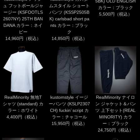
5BK) OLD ENGLISH
ュ フットボールジャ
ムスタイル ショート
カラー：ブラック
ージー (KSFOOTLS
パンツ (KSSP2505B
5,500円（税込）
2607NY) 25TH BAN
K) carlsbad short pa
DANA カラー：ネイ
nts カラー：ブラッ
ビー
ク
14,960円（税込）
14,850円（税込）
RealMinority 無地T
kustomstyle イージ
RealMinority ナイロ
シャツ (standard) カ
ーパンツ (KSLP2307
ン ジャケット＆パン
ラー：ホワイト
CH) fuckin’ script カ
ツ 上下セット(REAL
4,400円（税込）
ラー：チャコール
MINORITY) カラ
15,950円（税込）
ー：ブラック
24,750円（税込）