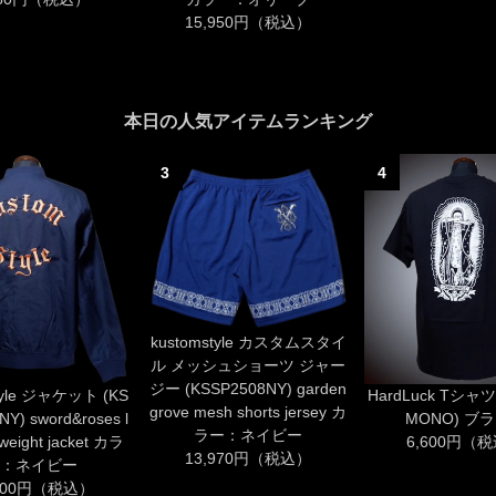
15,950円（税込）
本日の人気アイテムランキング
3
4
kustomstyle カスタムスタイ
ル メッシュショーツ ジャー
ジー (KSSP2508NY) garden
tyle ジャケット (KS
HardLuck Tシャツ
grove mesh shorts jersey カ
Y) sword&roses l
MONO) ブ
ラー：ネイビー
tweight jacket カラ
6,600円（
13,970円（税込）
：ネイビー
,700円（税込）