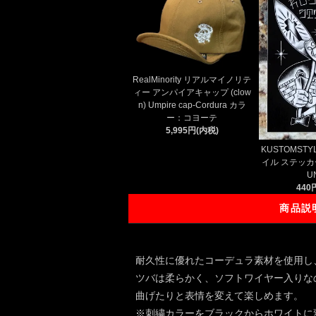
RealMinority リアルマイノリテ
ィー アンパイアキャップ (clow
n) Umpire cap-Cordura カラ
ー：コヨーテ
5,995円(内税)
KUSTOMST
イル ステッカー 
U
440
商品説
耐久性に優れたコーデュラ素材を使用し、
ツバは柔らかく、ソフトワイヤー入りな
曲げたりと表情を変えて楽しめます。
※刺繍カラーをブラックからホワイトに