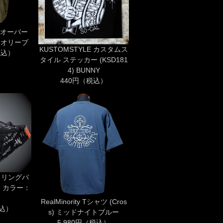
 プルオーバー
) オリーブ
KUSTOMSTYLE カスタムス
税込）
タイル ステッカー (KSD181
4) BUNNY
440円（税込）
 スリングバ
G) カラー：
RealMinority Tシャツ (Cros
税込）
s) ミッドナイトブルー
5,980円（税込）