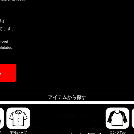
ORDURA糸)
てます。
rved.
ohibited.
る
アイテムから探す