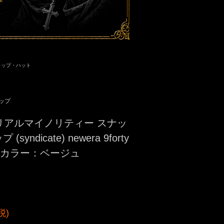
ャップ・ハット
ャップ
rity リアルマイノリティー スナッ
yndicate) newera 9forty
 cap カラー：ベージュ
税)