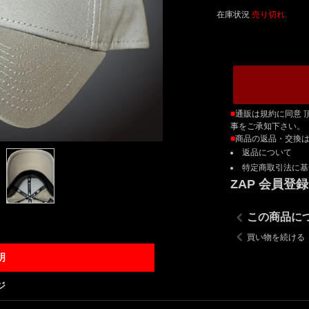
在庫状況
売り切れ
■
通販は規約に同意 
事をご承知下さい。
■
商品の返品・交換
返品について
特定商取引法に基
ZAP 会員登
この商品に
買い物を続ける
明
ジ