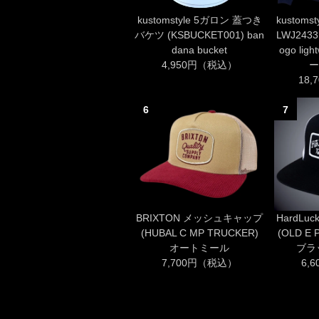
kustomstyle 5ガロン 蓋つき
kustoms
バケツ (KSBUCKET001) ban
LWJ2433N
dana bucket
ogo ligh
4,950円（税込）
ー
18
6
7
BRIXTON メッシュキャップ
HardL
(HUBAL C MP TRUCKER)
(OLD E 
オートミール
ブラ
7,700円（税込）
6,