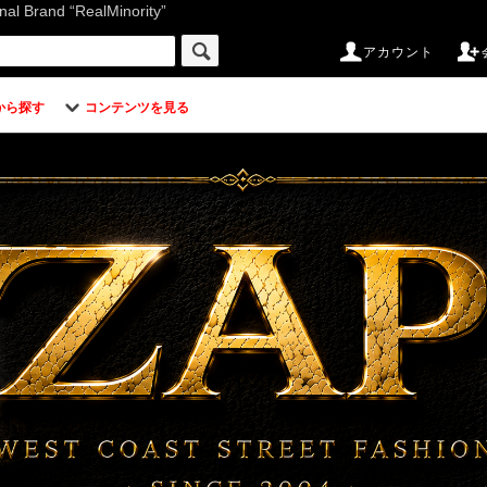
d “RealMinority”
アカウント
から探す
コンテンツを見る