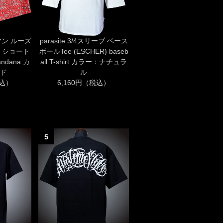
マン ルーズ
parasite 3/4スリーブ ベース
 ショート
ボールTee (ESCHER) baseb
andana カ
all T-shirt カラー：ナチュラ
ド
ル
税込）
6,160円（税込）
5