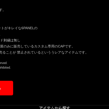
す。
トがキレイな6PANELの
。
イド刺繍は無し
門問屋のみに販売しているカスタム専用のCAPです。
売ることが 禁止されているといううレアなアイテムです。
rved.
ohibited.
る
アイテムから探す