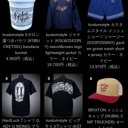
kustomstyle カスタ
ムスタイル メッシュ
kustomstyle 5ガロン
kustomstyle ジャケ
ショーツ ジャージー
蓋つきバケツ (KSBU
ット (KSLWJ2433N
(KSSP2508NY) gard
CKET001) bandana
Y) sword&roses logo
en grove mesh short
bucket
lightweight jacket カ
s jersey カラー：ネ
4,950円（税込）
ラー：ネイビー
イビー
18,700円（税込）
13,970円（税込）
4
5
6
BRIXTON メッシュ
キャップ (HUBAL C
HardLuck Tシャツ (L
kustomstyle ビッグ
MP TRUCKER) オー
ADY G MONO) ブラ
サイズTシャツ (KST
トミール