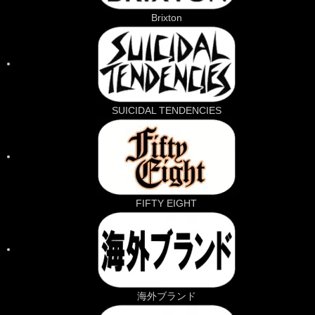
Brixton
SUICIDAL TENDENCIES
FIFTY EIGHT
海外ブランド