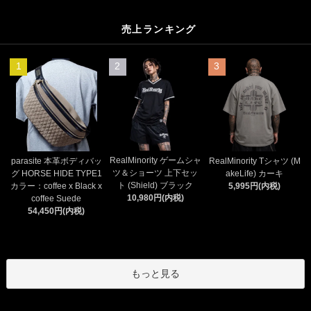
売上ランキング
1
2
3
RealMinority ゲームシャ
parasite 本革ボディバッ
RealMinority Tシャツ (M
ツ＆ショーツ 上下セッ
グ HORSE HIDE TYPE1
akeLife) カーキ
ト (Shield) ブラック
カラー：coffee x Black x
5,995円(内税)
10,980円(内税)
coffee Suede
54,450円(内税)
もっと見る