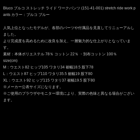
Bluco ブルコ ストレッチ ライド ワークパンツ (151-41-001) stretch ride work p
ants カラー：ブルコ ブルー
人気上位となったモデルが、各部のパーツや付属品を見直してリニューアルし
ました。
より完成度を高めるために改良を加え、一層魅力的な仕上がりとなっていま
す。
素材：本体ポリエステル 78％ コットン 22％ ・別布コットン 100％
size(cm)
M：ウエスト82 ヒップ105 ワタリ34 裾幅18.5 股下78
L：ウエスト87 ヒップ110 ワタリ35.5 裾幅19 股下80
XL：ウエスト92 ヒップ115 ワタリ37 裾幅19.5 股下80
※メーカー公表サイズになります。
※ご使用のブラウザやモニター環境により、実際の色味と異なる場合がござい
ます。