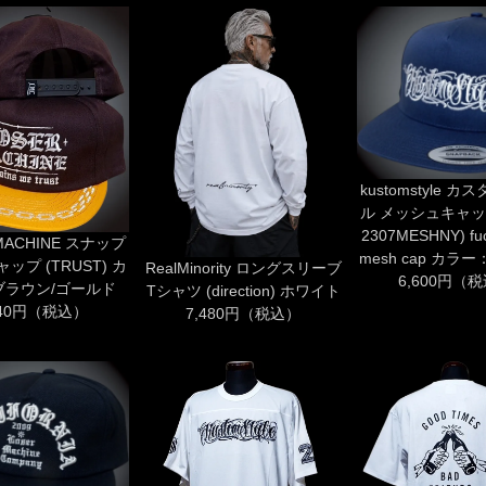
kustomstyle 
ル メッシュキャップ
2307MESHNY) fuck
MACHINE スナップ
mesh cap カラ
ップ (TRUST) カ
RealMinority ロングスリーブ
6,600円（
ブラウン/ゴールド
Tシャツ (direction) ホワイト
040円（税込）
7,480円（税込）