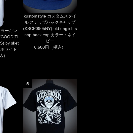
kustomstyle カスタムスタイ
ル スナップバックキャップ
(KSCP0905NY) old english s
SS ラーキン
nap back cap カラー：ネイ
GOOD TI
ビー
) by sket
6,600円（税込）
ー：ホワイト
税込）
5