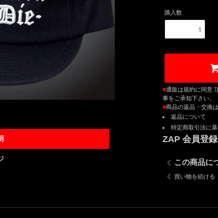
購入数
■
通販は規約に同意 
事をご承知下さい。
■
商品の返品・交換
返品について
特定商取引法に基
ZAP 会員登
明
ジ
この商品に
買い物を続ける