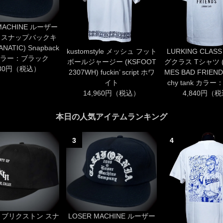
MACHINE ルーザー
 スナップバックキ
NATIC) Snapback
kustomstyle メッシュ フット
LURKING CLA
 カラー：ブラック
ボールジャージー (KSFOOT
グクラス Tシャツ (
480円（税込）
2307WH) fuckin’ script ホワ
MES BAD FRIENDS
イト
chy tank カラ
14,960円（税込）
4,840円（
本日の人気アイテムランキング
3
4
ON ブリクストン スナ
LOSER MACHINE ルーザー