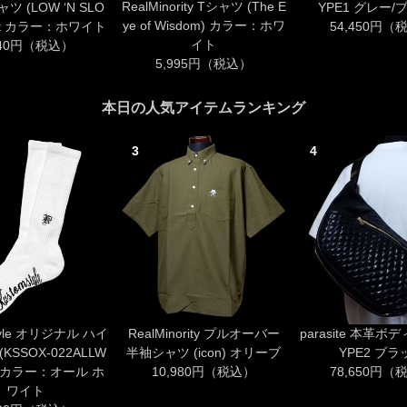
RealMinority Tシャツ (The E
ツ (LOW ‘N SLO
YPE1 グレー/
ye of Wisdom) カラー：ホワ
hirt カラー：ホワイト
54,450円（
イト
940円（税込）
5,995円（税込）
本日の人気アイテムランキング
3
4
style オリジナル ハイ
RealMinority プルオーバー
parasite 本革ボ
KSSOX-022ALLW
半袖シャツ (icon) オリーブ
YPE2 ブラ
IA カラー：オール ホ
10,980円（税込）
78,650円（
ワイト