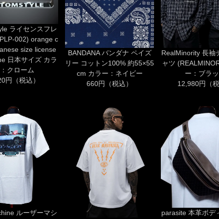
style ライセンスフレ
LP-002) orange c
anese size license
BANDANA バンダナ ペイズ
RealMinority 
frame 日本サイズ カラ
リー コットン100% 約55×55
ャツ (REALMINOR
：クローム
cm カラー：ネイビー
ー：ブラッ
520円（税込）
660円（税込）
12,980円（
achine ルーザーマシ
parasite 本革ボ