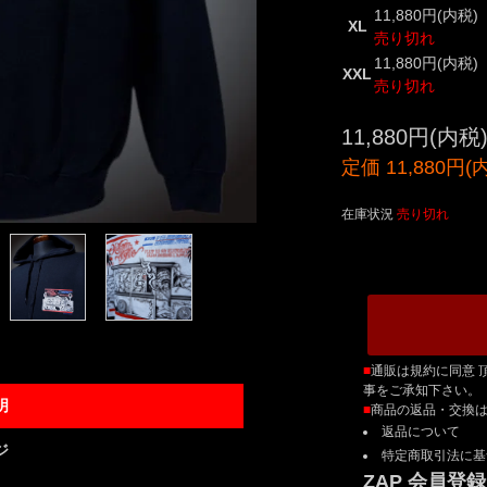
11,880円(内税)
XL
売り切れ
11,880円(内税)
XXL
売り切れ
11,880円(内税
定価 11,880円(
在庫状況
売り切れ
■
通販は規約に同意 
事をご承知下さい。
明
■
商品の返品・交換
返品について
ジ
特定商取引法に基
ZAP 会員登