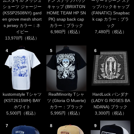
ムスタイル メッシュ
トン スナップバック
ーザーマシーン スナ
ショーツ ジャージー
キャップ (BRIXTON
ップバックキャップ
(KSSP2508NY) gard
HOME TEAM HP SN
(FANATIC) Snapbac
en grove mesh short
PK) snap back cap
k cap カラー：ブラ
s jersey カラー：ネ
カラー：ブラック
ック
イビー
6,980円（税込）
7,480円（税込）
13,970円（税込）
4
5
6
kustomstyle Tシャツ
RealMinority Tシャ
HardLuck バンダナ
(KST2615WH) BAY
ツ (Gloria O Muerte)
(LADY G ROSES BA
ホワイト
カラー：ブラック
NDANA) ブラック
5,500円（税込）
5,995円（税込）
3,300円（税込）
7
8
9