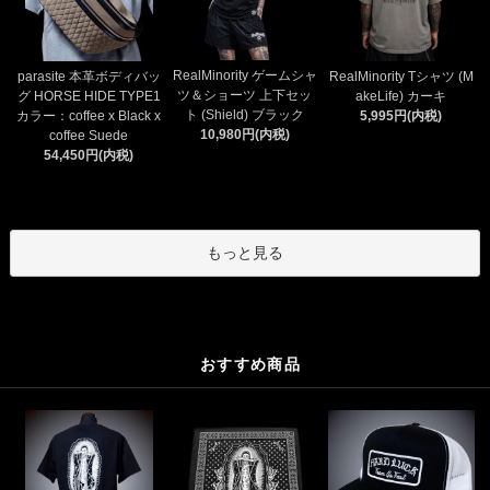
RealMinority ゲームシャ
parasite 本革ボディバッ
RealMinority Tシャツ (M
ツ＆ショーツ 上下セッ
グ HORSE HIDE TYPE1
akeLife) カーキ
ト (Shield) ブラック
カラー：coffee x Black x
5,995円(内税)
10,980円(内税)
coffee Suede
54,450円(内税)
もっと見る
おすすめ商品