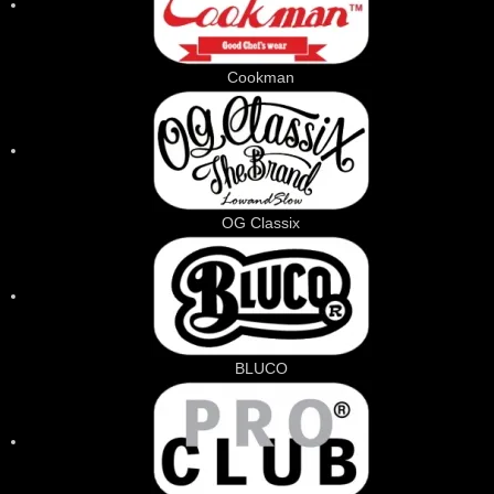
Cookman
OG Classix
BLUCO