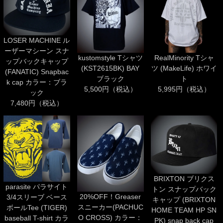
LOSER MACHINE ル
ーザーマシーン スナ
kustomstyle Tシャツ
RealMinority Tシャ
ップバックキャップ
(KST2615BK) BAY
ツ (MakeLife) ホワイ
(FANATIC) Snapbac
ブラック
ト
k cap カラー：ブラ
5,500円（税込）
5,995円（税込）
ック
7,480円（税込）
BRIXTON ブリクス
parasite パラサイト
トン スナップバック
20%OFF！Greaser
3/4スリーブ ベース
キャップ (BRIXTON
スニーカー(PACHUC
ボールTee (TIGER)
HOME TEAM HP SN
O CROSS) カラー：
baseball T-shirt カラ
PK) snap back cap