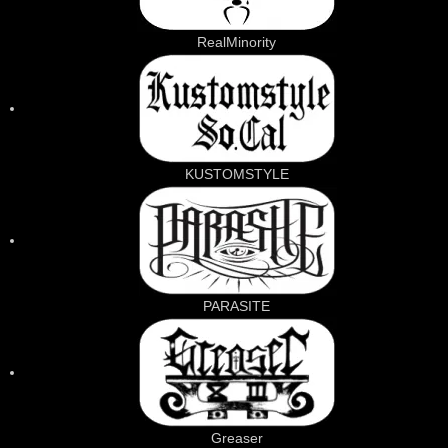
RealMinority
KUSTOMSTYLE
PARASITE
Greaser