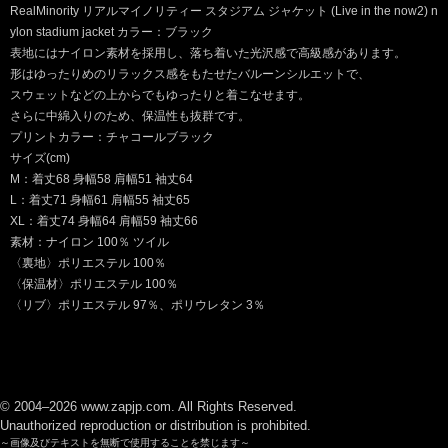
RealMinority リアルマイノリティー スタジアム ジャケット (Live in the now2) n
ylon stadium jacket カラー：ブラック
表地にはナイロン素材を採用し、落ち着いた光沢感で高級感があります。
形はゆったりめのリラックス感をもたせたバルーンシルエットで、
スウェットなどの上からでもゆったりと着こなせます。
さらに中綿入りのため、保温性も抜群です。
プリントカラー：チャコールブラック
サイズ(cm)
M：着丈68 身幅58 肩幅51 袖丈64
L：着丈71 身幅61 肩幅55 袖丈65
XL：着丈74 身幅64 肩幅59 袖丈66
素材：ナイロン 100％ ツイル
〈裏地〉ポリエステル 100％
〈保温材〉ポリエステル 100％
〈リブ〉ポリエステル 97％、ポリウレタン 3％
© 2004–2026 www.zapjp.com. All Rights Reserved.
Unauthorized reproduction or distribution is prohibited.
～画像及びテキストを無断で使用することを禁じます～