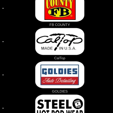
FB COUNTY
CalTop
GOLDIES