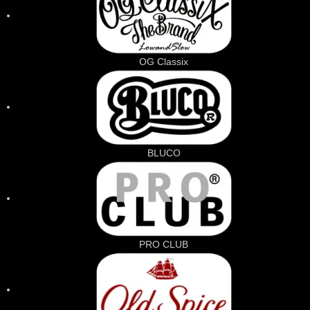
OG Classix
BLUCO
PRO CLUB