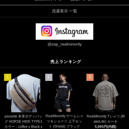
洗濯表示 一覧
@zap_realminority
売上ランキング
1
2
3
RealMinority ゲームシャ
parasite 本革ボディバッ
RealMinority Tシャツ (M
ツ＆ショーツ 上下セッ
グ HORSE HIDE TYPE1
akeLife) カーキ
ト (Shield) ブラック
カラー：coffee x Black x
5,995円(内税)