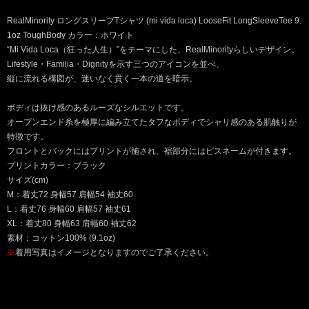
RealMinority ロングスリーブTシャツ (mi vida loca) LooseFit LongSleeveTee 9.
1oz ToughBody カラー：ホワイト
“Mi Vida Loca（狂った人生）”をテーマにした、RealMinorityらしいデザイン。
Lifestyle・Familia・Dignityを示す三つのアイコンを並べ、
縦に流れる構図が、迷いなく貫く一本の道を暗示。
ボディは抜け感のあるルーズなシルエットです。
オープンエンド糸を極厚に編み立てたタフなボディでシャリ感のある肌触りが
特徴です。
フロントとバックにはプリントが施され、裾部分にはピスネームが付きます。
プリントカラー：ブラック
サイズ(cm)
M：着丈72 身幅57 肩幅54 袖丈60
L：着丈76 身幅60 肩幅57 袖丈61
XL：着丈80 身幅63 肩幅60 袖丈62
素材：コットン100% (9.1oz)
※
着用写真はイメージとなりますのでご了承ください。