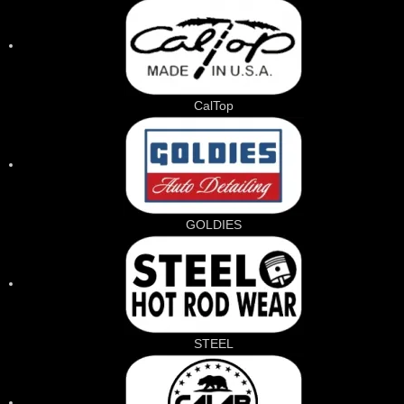
CalTop
GOLDIES
STEEL