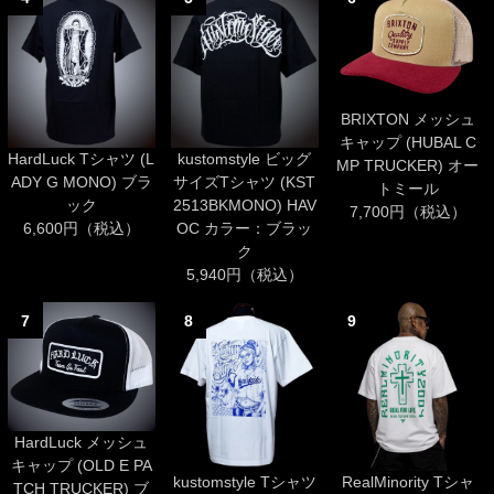
BRIXTON メッシュ
キャップ (HUBAL C
HardLuck Tシャツ (L
kustomstyle ビッグ
MP TRUCKER) オー
ADY G MONO) ブラ
サイズTシャツ (KST
トミール
ック
2513BKMONO) HAV
7,700円（税込）
6,600円（税込）
OC カラー：ブラッ
ク
5,940円（税込）
7
8
9
HardLuck メッシュ
キャップ (OLD E PA
kustomstyle Tシャツ
RealMinority Tシャ
TCH TRUCKER) ブ