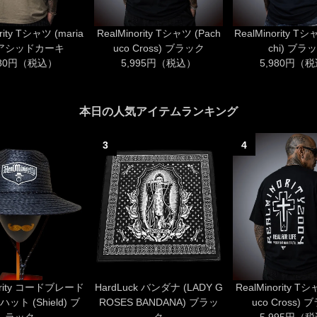
rity Tシャツ (maria
RealMinority Tシャツ (Pach
RealMinority Tシ
) アシッドカーキ
uco Cross) ブラック
chi) ブラ
980円（税込）
5,995円（税込）
5,980円（
本日の人気アイテムランキング
3
4
nority コードブレード
HardLuck バンダナ (LADY G
RealMinority Tシ
ト (Shield) ブ
ROSES BANDANA) ブラッ
uco Cross)
ラック
ク
5,995円（