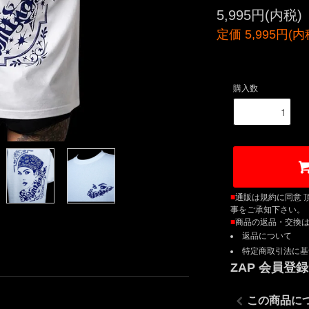
5,995円(内税)
定価 5,995円(内
購入数
■
通販は規約に同意 
事をご承知下さい。
■
商品の返品・交換
返品について
特定商取引法に基
ZAP 会員登
この商品に