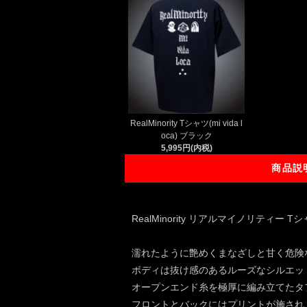
RealMinority Tシャツ(mi vida l
oca) ブラック
5,995円(内税)
商品説
RealMinority リアルマイノリティー Tシャツ 
濡れたように艶めくまなざしと甘く危険
ボディは抜け感のあるルーズなシルエッ
オープンエンド糸を極厚に編み立てたタ
フロントとバックにはプリントが施され